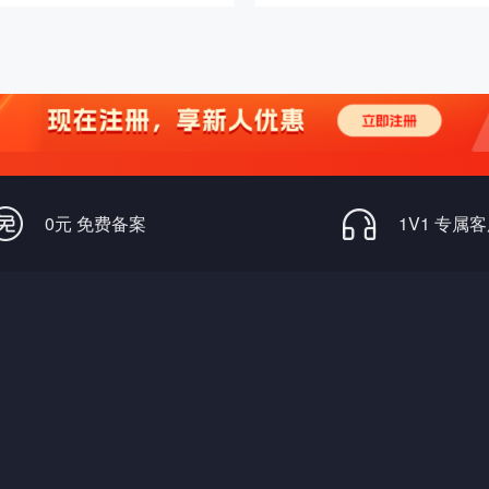
0元 免费备案
1V1 专属