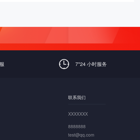
客服
7*24 小时服务
联系我们
XXXXXXX
8888888
test@qq.com