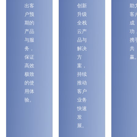
出客
创新
助
户预
升级
客
期的
全栈
成
产品
云产
功
与服
品与
携
务，
解决
共
保证
方
赢
高效
案，
极致
持续
的使
推动
用体
客户
验。
业务
快速
发
展。