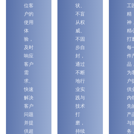
位客
状、
工
航。
户的
不盲
精
使用
从权
神
体
威、
精
验，
不固
打
及时
步自
每
响应
封，
件
客户
通过
品
需
不断
为
求、
地行
户
快速
业实
供
解决
践与
内
客户
技术
先
问题
打
产
并提
磨，
与
供超
持续
务