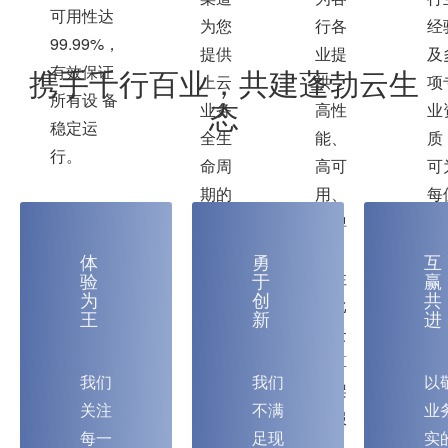
可用性达
为您
行各
经
99.99%，
提供
业提
及
有效保证
携手千行百业，共建蓬勃云生
上云
供
项
所有设 备
态
业务
高性
业
稳定运
全生
能、
质
行。
命周
高可
可
期的
用、
每
无忧
高弹
客
服
性、
提
体
勇
互
务，
高性
超
验
于
赢
为
创
共
为您
价比
期
王
新
进
的云
的云
业
上业
计算
上
我们
我们
以
务全
框架
方
关注
不满
业
程
与服
案
每一
足现
实
护
务。