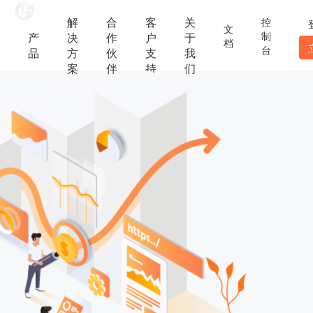
解
合
客
关
控
文
制
产
决
作
户
于
档
台
品
方
伙
支
我
案
伴
持
们
主题云
助力中小企业数智化转型升级