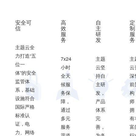
安全可
高
自
定
信
效
主
制
服
研
服
务
发
务
主题云全
力打造“五
7x24
主题
主
位一
小时
云坚
云
体”的安全
全天
持自
深
监管体
候服
主研
前
系，基础
务保
发，
构
设施符合
障，
产品
师
国际严格
通过
体系
拥
标准认
多元
完
有
证，电
服务
善，
富
力、网络
渠道
为各
行